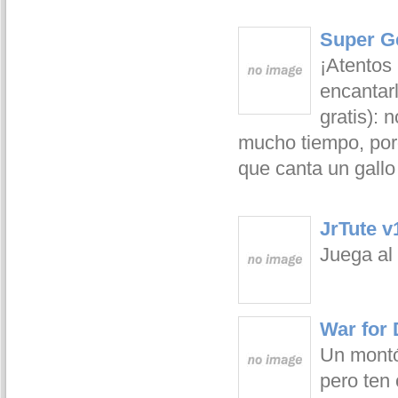
Super G
¡Atentos 
encantarl
gratis):
mucho tiempo, porq
que canta un gallo
JrTute v
Juega al 
War for
Un montó
pero ten