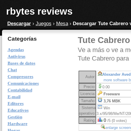
rbytes reviews
Descargar
›
Juegos
›
Mesa
›
Descargar Tute Cabrero 
Tute Cabrero
Categorías
Ve a más o ve a m
Agendas
Antivirus
Tute Cabrero para
Bases de datos
Chat
Alexander Aved
Compresores
Autor:
more software b
Comunicaciones
Precio:
0.00
Contabilidad
Licencia:
Freeware
E-mail
Tamaño:
3,76 MBK
Editores
Sistema
Win
Educativos
operativo:
3.x/95/98/Me/NT/20
Gestión
0
Rating:
/5 (0 votes)
Hardware
enlarge screen
Hogar