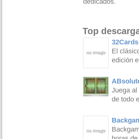
dedicados.
Top descarg
32Cards 
El clásic
edición 
ABsolut
Juega al
de todo e
Backgam
Backgam
horas de 