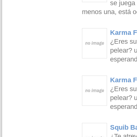
se juega
menos una, está oc
Karma F
¿Eres su
pelear? u
esperand
Karma F
¿Eres su
pelear? u
esperand
Squib Ba
¿Te atrev