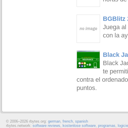
BGBlitz 
Juega al
con la ay
Black Ja
Black Ja
te permit
contra el ordenador
puntos.
© 2006–
2026 rbytes.org:
german
,
french
,
spanish
rbytes.network:
software reviews
,
kostenlose software
,
programas
,
logici