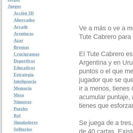
Juegos
Acción 3D
Ahorcados
Arcade
Ve a más o ve a m
Aventuras
Tute Cabrero para
Azar
Bromas
El Tute Cabrero es
Crucigramas
Deportivos
Argentina y en Uru
Educativos
puntos o el que me
Estrategia
jugador que se que
Inteligencia
ir a menos, tienes 
Memoria
Mesa
acumular puntaje, 
Números
tienes que esforza
Puzzles
Rol
Se juega de a tres
Simuladores
Solitarios
de 40 cartas. Exis