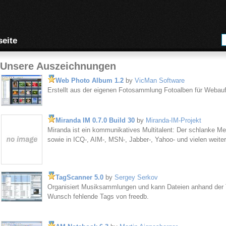
seite
Unsere Auszeichnungen
Web Photo Album 1.2
by
VicMan Software
Erstellt aus der eigenen Fotosammlung Fotoalben für Webauft
Miranda IM 0.7.0 Build 30
by
Miranda-IM-Projekt
Miranda ist ein kommunikatives Multitalent: Der schlanke M
sowie in ICQ-, AIM-, MSN-, Jabber-, Yahoo- und vielen weite
TagScanner 5.0
by
Sergey Serkov
Organisiert Musiksammlungen und kann Dateien anhand der T
Wunsch fehlende Tags von freedb.