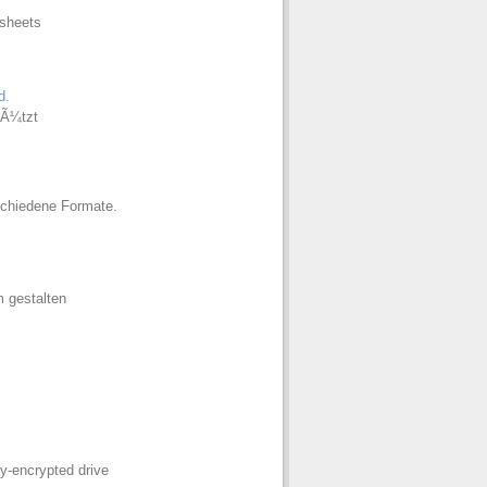
dsheets
d.
hÃ¼tzt
schiedene Formate.
 gestalten
ly-encrypted drive