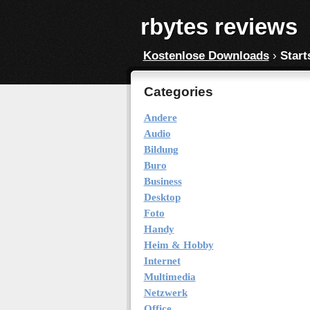
rbytes reviews
Kostenlose Downloads
›
Start
Categories
Andere
Audio
Bildung
Buro
Business
Desktop
Foto
Handy
Heim & Hobby
Internet
Multimedia
Netzwerk
Office