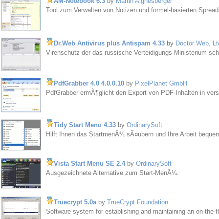
AM-Notebook 6.3
by
Martin Aignesberger
Tool zum Verwalten von Notizen und formel-basierten Sprea
Dr.Web Antivirus plus Antispam 4.33
by
Doctor Web, Lt
Virenschutz der das russische Verteidigungs-Ministerium sc
PdfGrabber 4.0 4.0.0.10
by
PixelPlanet GmbH
PdfGrabber ermÃ¶glicht den Export von PDF-Inhalten in ver
Tidy Start Menu 4.33
by
OrdinarySoft
Hilft Ihnen das StartmenÃ¼ sÃ¤ubern und Ihre Arbeit bequem
Vista Start Menu SE 2.4
by
OrdinarySoft
Ausgezeichnete Alternative zum Start-MenÃ¼.
Truecrypt 5.0a
by
TrueCrypt Foundation
Software system for establishing and maintaining an on-the-f