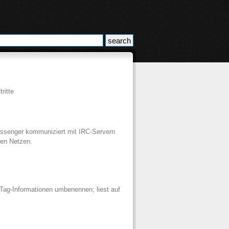
ritte
essenger kommuniziert mit IRC-Servern
ren Netzen.
ag-Informationen umbenennen; liest auf