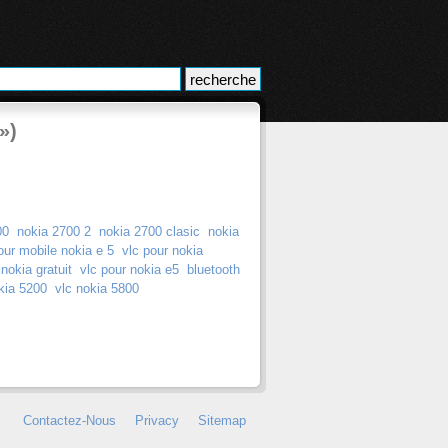
»)
00
nokia 2700 2
nokia 2700 clasic
nokia
our mobile nokia e 5
vlc pour nokia
nokia gratuit
vlc pour nokia e5
bluetooth
kia 5200
vlc nokia 5800
Contactez-Nous
Privacy
Sitemap