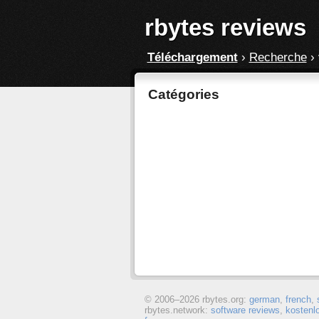
rbytes reviews
Téléchargement
›
Recherche
›
Catégories
© 2006–
2026 rbytes.org:
german
,
french
,
rbytes.network:
software reviews
,
kostenl