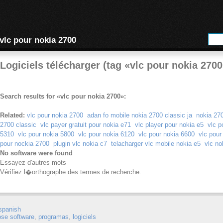
vlc pour nokia 2700
Logiciels télécharger (tag «vlc pour nokia 2700
Search results for «vlc pour nokia 2700»:
Related:
vlc pour nokia 2700
adan fo mobile nokia 2700 classic ja
nokia 27
2700 classic
vlc payer gratuit pour nokia e71
vlc player pour nokia e5
vlc p
5310
vlc pour nokia 5800
vlc pour nokia 6120
vlc pour nokia 6600
vlc pour 
pour nockia 2700
plugin vlc nokia c7
telacharger vlc mobile nokia e5
vlc no
No software were found
Essayez d'autres mots
Vérifiez l�orthographe des termes de recherche.
spanish
ose software
,
programas
,
logiciels