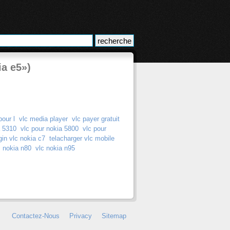
ia e5»)
pour l
vlc media player
vlc payer gratuit
a 5310
vlc pour nokia 5800
vlc pour
gin vlc nokia c7
telacharger vlc mobile
c nokia n80
vlc nokia n95
Contactez-Nous
Privacy
Sitemap