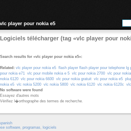
vlc player pour nokia e5
Logiciels télécharger (tag «vlc player pour nok
Search results for «vlc player pour nokia e5»:
Related:
vlc player pour nokia e5
flash player flash player pour telephone lg 
pour nokia e71
vlc pour mobile nokia e 5
vlc pour nokia 2700
vlc pour noki
nokia 6120
vlc pour nokia 6600
vlc pour nokia gratuit
vlc pour nokia e5
plu
nokia e5
vlc nokia 5200
vlc nokia 5800
vlc nokia 6120
vlc nokia 6120c
vl
No software were found
Essayez d'autres mots
Vérifiez l�orthographe des termes de recherche.
spanish
ose software
,
programas
,
logiciels