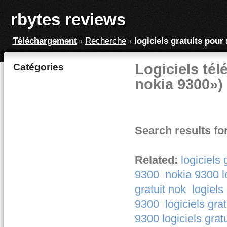
rbytes reviews
Téléchargement
›
Recherche
›
logiciels gratuits pour
Logiciels tél
Catégories
nokia 9300»)
Search results for
Related:
logiciels
9300
nokia 9300 lo
gratuit nok
logiels
9300
logiciels gra
9300 logiciels grat