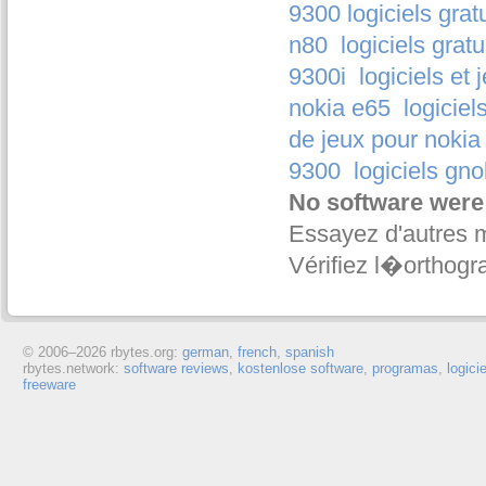
9300 logiciels grat
n80
logiciels grat
9300i
logiciels et
nokia e65
logiciel
de jeux pour nokia
9300
logiciels gno
No software were
Essayez d'autres 
Vérifiez l�orthogr
© 2006–
2026 rbytes.org:
german
,
french
,
spanish
rbytes.network:
software reviews
,
kostenlose software
,
programas
,
logici
freeware