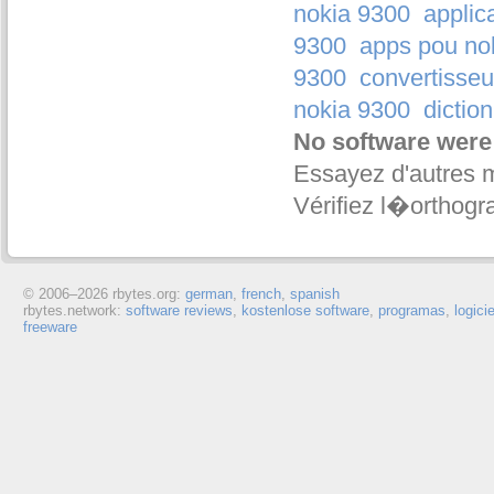
nokia 9300
applic
9300
apps pou no
9300
convertisseu
nokia 9300
dictio
No software were
Essayez d'autres 
Vérifiez l�orthogr
© 2006–
2026 rbytes.org:
german
,
french
,
spanish
rbytes.network:
software reviews
,
kostenlose software
,
programas
,
logici
freeware