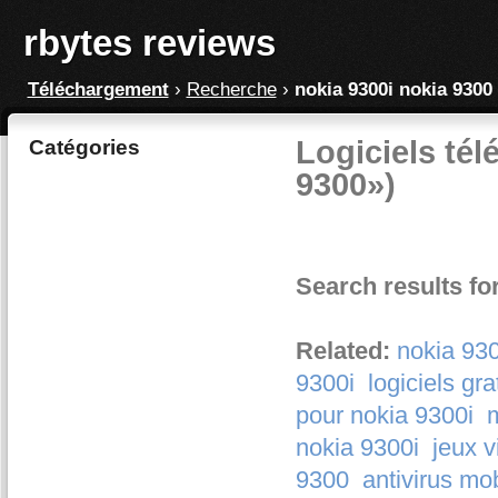
rbytes reviews
Téléchargement
›
Recherche
›
nokia 9300i nokia 9300
Logiciels tél
Catégories
9300»)
Search results fo
Related:
nokia 930
9300i
logiciels gra
pour nokia 9300i
m
nokia 9300i
jeux v
9300
antivirus mo