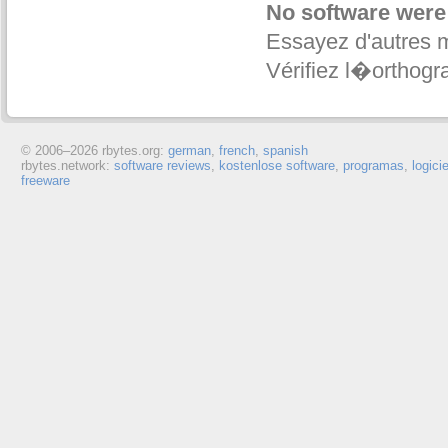
No software were
Essayez d'autres 
Vérifiez l�orthogr
© 2006–
2026 rbytes.org:
german
,
french
,
spanish
rbytes.network:
software reviews
,
kostenlose software
,
programas
,
logici
freeware