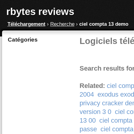
rbytes reviews
Téléchargement
›
Recherche
›
ciel compta 13 demo
Logiciels té
Catégories
Search results fo
Related:
ciel com
2004
exodus exod
privacy cracker d
version 3 0
ciel c
13 00
ciel compta
passe
ciel compt