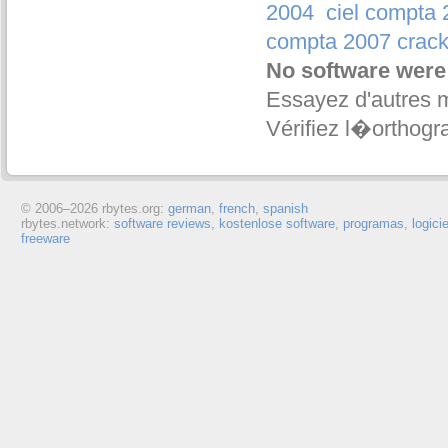
2004
ciel compta
compta 2007 crac
No software were
Essayez d'autres 
Vérifiez l�orthogr
© 2006–
2026 rbytes.org:
german
,
french
,
spanish
rbytes.network:
software reviews
,
kostenlose software
,
programas
,
logici
freeware