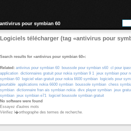
antivirus pour symbian 60
Logiciels télécharger (tag «antivirus pour sym
Search results for «antivirus pour symbian 60»:
Related:
antivirus pour symbian 60
boussole pour symbian s60
cl pour ipa
application
dictionnaires gratuit pour nokia symbian 9 1
jeux symbian pour n
symbian 60
logiciel wlan gratuit pour nokia 6600 symbian
logiciels pour sym
pourtable
applications nokia 6600 symbian
boussole symbian
chess symbi
symbian
dictionnaire fran ais symbian nokia
divx player symbian
jeux gratu
symbian
jeux symbian e71
logiciel boussole symbian gratuit
No software were found
Essayez d'autres mots
Vérifiez l�orthographe des termes de recherche.