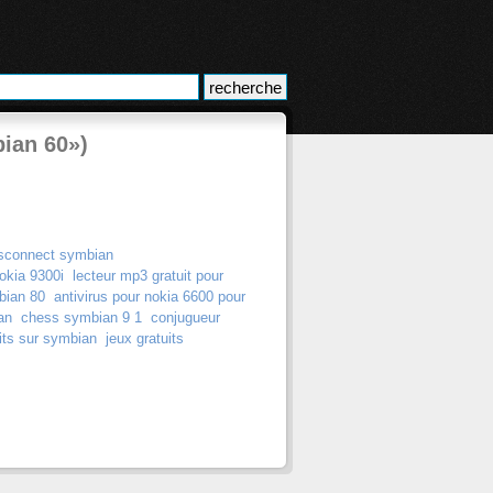
bian 60»)
ssconnect symbian
okia 9300i
lecteur mp3 gratuit pour
bian 80
antivirus pour nokia 6600 pour
an
chess symbian 9 1
conjugueur
its sur symbian
jeux gratuits