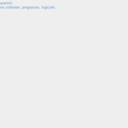
spanish
ose software
,
programas
,
logiciels