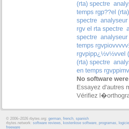
(rta) spectre
analy
temps rgp??el (rta)
spectre
analyseur 
rgv el rta spectre
spectre
analyseur 
temps rgvpiovvvvv§
rgvpipp¿½v½vv­el (
(rta) spectre
analy
en temps rgvppimvz
No software were
Essayez d'autres 
Vérifiez l�orthogr
© 2006–
2026 rbytes.org:
german
,
french
,
spanish
rbytes.network:
software reviews
,
kostenlose software
,
programas
,
logici
freeware