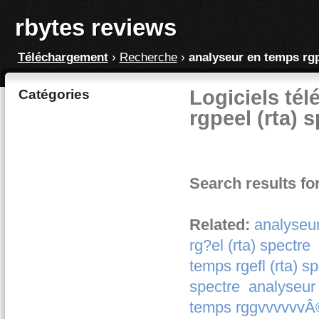
rbytes reviews
Téléchargement
›
Recherche
›
analyseur en temps rgp
Logiciels té
Catégories
rgpeel (rta) 
Search results fo
Related:
analyseur
rg?el (rta) spectre
temps rgefl (rta) s
spectre
analyseur
temps rggvvvvvvÂ©e