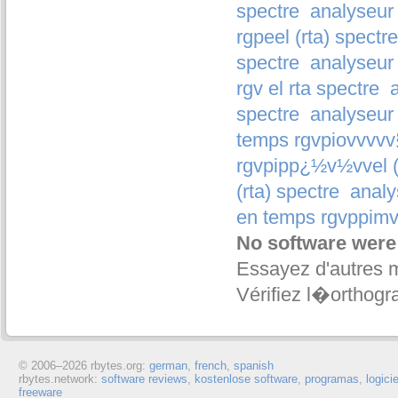
spectre
analyseur 
rgpeel (rta) spectre
spectre
analyseur 
rgv el rta spectre
spectre
analyseur 
temps rgvpiovvvvv§
rgvpipp¿½v½vv­el (
(rta) spectre
analy
en temps rgvppimvz
No software were
Essayez d'autres 
Vérifiez l�orthogr
© 2006–
2026 rbytes.org:
german
,
french
,
spanish
rbytes.network:
software reviews
,
kostenlose software
,
programas
,
logici
freeware