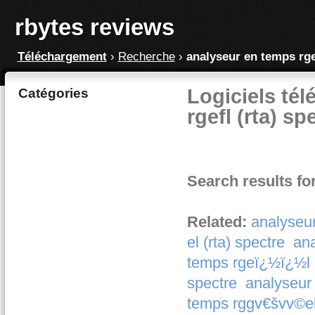
rbytes reviews
Téléchargement
›
Recherche
›
analyseur en temps rgef
Logiciels té
Catégories
rgefl (rta) sp
Search results for
Related:
analyseur
el (rta) spectre
ana
temps rgeï¿½ï¿½l (
spectre
analyseur
temps rggv€švv©el 