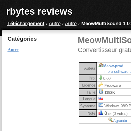
rbytes reviews
Téléchargement
›
Autre
›
Autre
›
MeowMultiSound 1.0
MeowMultiSo
Catégories
Convertisseur gratu
Autre
Meow-prod
Auteur:
more software 
Prix:
0.00
Licence:
Freeware
Taille:
1182K
Langue:
Système:
Windows 98/XP
0
Note:
/5 (0 votes)
Agrandir