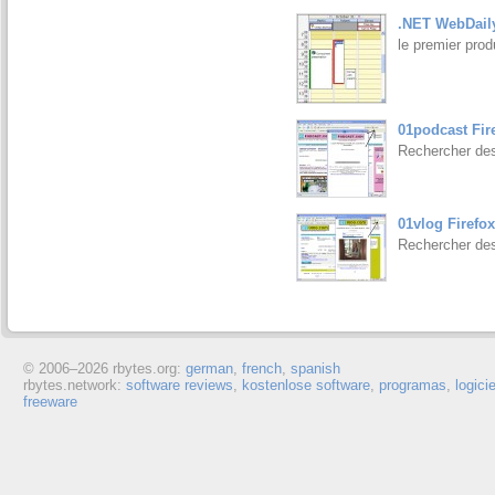
.NET WebDaily
le premier pro
01podcast Fir
Rechercher des
01vlog Firefox
Rechercher des
© 2006–
2026 rbytes.org:
german
,
french
,
spanish
rbytes.network:
software reviews
,
kostenlose software
,
programas
,
logici
freeware