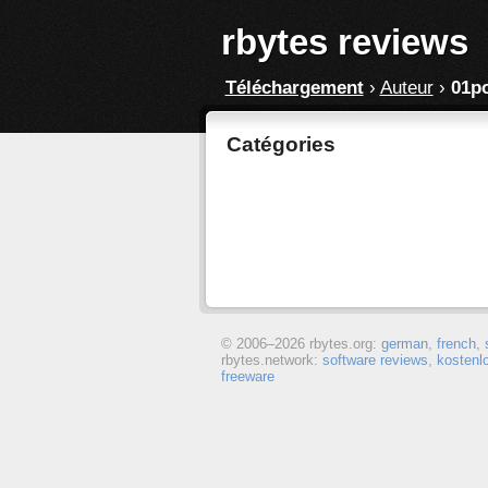
rbytes reviews
Téléchargement
›
Auteur
›
01p
Catégories
© 2006–
2026 rbytes.org:
german
,
french
,
rbytes.network:
software reviews
,
kostenl
freeware