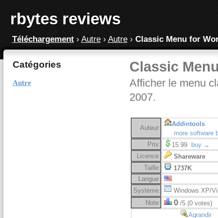
rbytes reviews
Téléchargement
›
Autre
›
Autre
›
Classic Menu for Wor
Classic Menu
Catégories
Afficher le menu cl
Autre
2007.
Addintools
Auteur:
more software 
Prix:
15.99
buy →
Licence:
Shareware
Taille:
1737K
Langue:
Système:
Windows XP/Vi
0
Note:
/5 (0 votes)
Agrandir