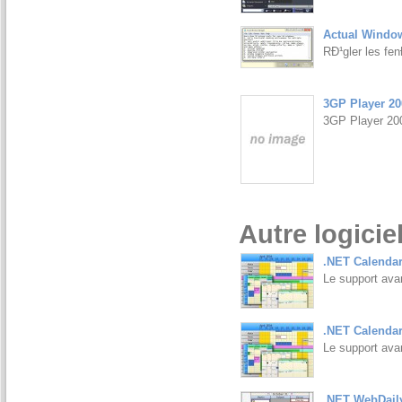
Actual Window
RÐ¹gler les fenÐ
3GP Player 20
3GP Player 200
Autre logicie
.NET Calendar
Le support ava
.NET Calendar
Le support ava
.NET WebDaily