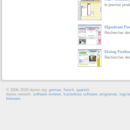
le premier pro
01podcast Fir
Rechercher des
01vlog Firefox
Rechercher des
© 2006–
2026 rbytes.org:
german
,
french
,
spanish
rbytes.network:
software reviews
,
kostenlose software
,
programas
,
logici
freeware