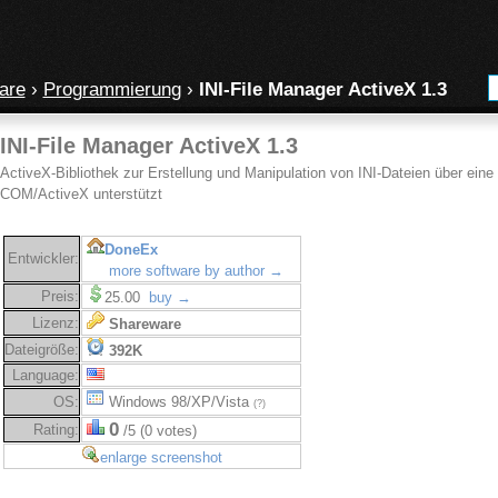
are
›
Programmierung
›
INI-File Manager ActiveX 1.3
INI-File Manager ActiveX 1.3
ActiveX-Bibliothek zur Erstellung und Manipulation von INI-Dateien über ein
COM/ActiveX unterstützt
DoneEx
Entwickler:
more software by author →
Preis:
25.00
buy →
Lizenz:
Shareware
Dateigröße:
392K
Language:
OS:
Windows 98/XP/Vista
(?)
0
Rating:
/5 (0 votes)
enlarge screenshot