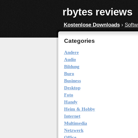
rbytes reviews
Kostenlose Downloads
›
Softw
Categories
Andere
Audio
Bildung
Buro
Business
Desktop
Foto
Handy
Heim & Hobby
Internet
Multimedia
Netzwerk
Office