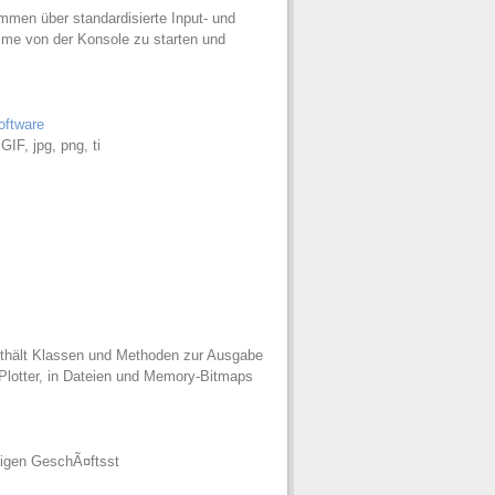
men über standardisierte Input- und
me von der Konsole zu starten und
oftware
GIF, jpg, png, ti
nthält Klassen und Methoden zur Ausgabe
 Plotter, in Dateien und Memory-Bitmaps
rtigen GeschÃ¤ftsst