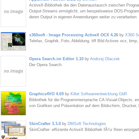
ActiveX-Bibliothek die den Datenaustausch zwischen Program
Output-Streams ermöglicht, um beispielsweise DOS-Program
deren Output in eigenen Anwendungen weiter zu verarbeiten
x360soft - Image Processing ActiveX OCX 4.26
by
X360 S
Telefax, Graphik, Foto, Abbildung, tiff Bild Activex ocx, bmp, 
Opera Search.ini Editor 1.10
by
Andrzej Olaczek
Der Opera Search.
Graphics4VO 4.69
by
Killet Softwareentwicklung GbR
Bibliothek für die Programmiersprache CA-Visual-Objects; e
von Grafiken und Präsentation auf dem Bildschirm, Drucker,
SkinCrafter 3.3.0
by
DMSoft Technologies
SkinCrafter- effiziente ActiveX Bibliothek fÃ¼r Ihren einziga