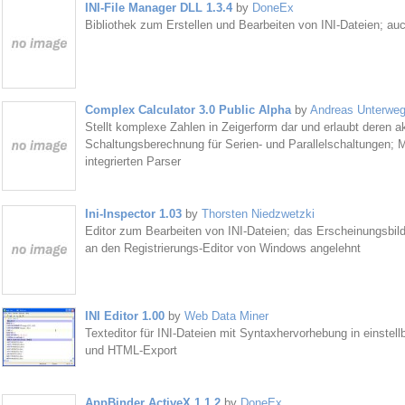
INI-File Manager DLL 1.3.4
by
DoneEx
Bibliothek zum Erstellen und Bearbeiten von INI-Dateien; au
Complex Calculator 3.0 Public Alpha
by
Andreas Unterweg
Stellt komplexe Zahlen in Zeigerform dar und erlaubt deren ak
Schaltungsberechnung für Serien- und Parallelschaltungen; M
integrierten Parser
Ini-Inspector 1.03
by
Thorsten Niedzwetzki
Editor zum Bearbeiten von INI-Dateien; das Erscheinungsbil
an den Registrierungs-Editor von Windows angelehnt
INI Editor 1.00
by
Web Data Miner
Texteditor für INI-Dateien mit Syntaxhervorhebung in einstel
und HTML-Export
AppBinder ActiveX 1.1.2
by
DoneEx