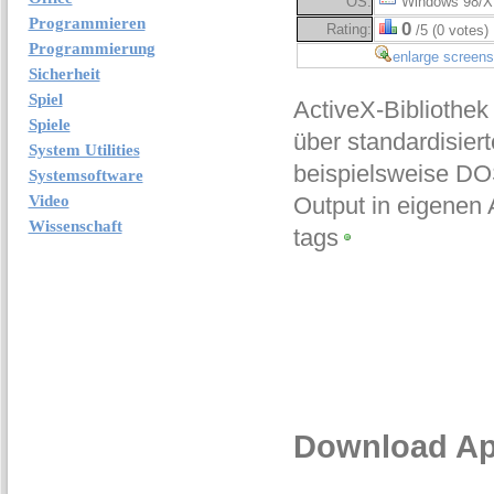
OS:
Windows 98/X
Programmieren
0
Rating:
/5 (0 votes)
Programmierung
enlarge screens
Sicherheit
Spiel
ActiveX-Bibliothe
Spiele
über standardisier
System Utilities
beispielsweise DO
Systemsoftware
Video
Output in eigenen
Wissenschaft
tags
Download App