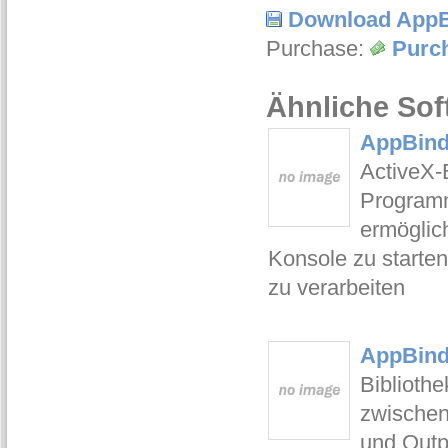
Download AppB
Purchase:
Purc
Ähnliche Sof
AppBinde
ActiveX-
Programm
ermöglic
Konsole zu starte
zu verarbeiten
AppBind
Biblioth
zwischen
und Outp