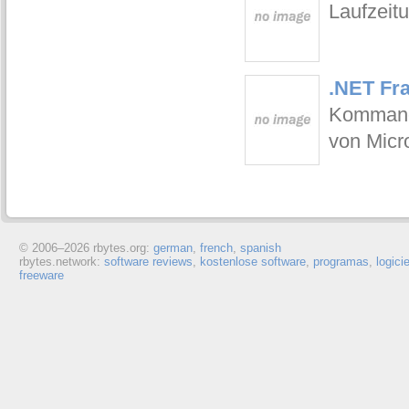
Laufzeit
.NET Fr
Kommand
von Micro
© 2006–
2026 rbytes.org:
german
,
french
,
spanish
rbytes.network:
software reviews
,
kostenlose software
,
programas
,
logici
freeware