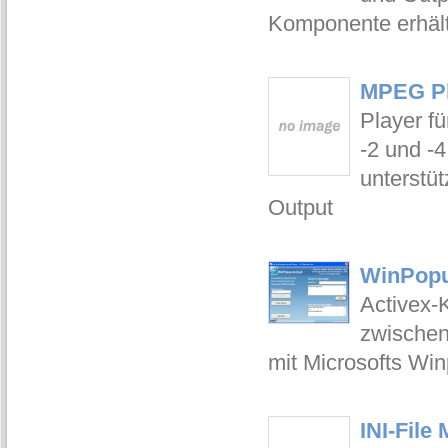
Komponente erhält
MPEG Pl
Player f
-2 und -
unterstü
Output
WinPopu
Activex-
zwischen
mit Microsofts Wi
INI-File