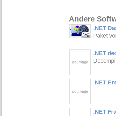
Andere Softw
.NET Das
Paket vo
.NET dec
Decompile
.NET Em
.
.NET Fr