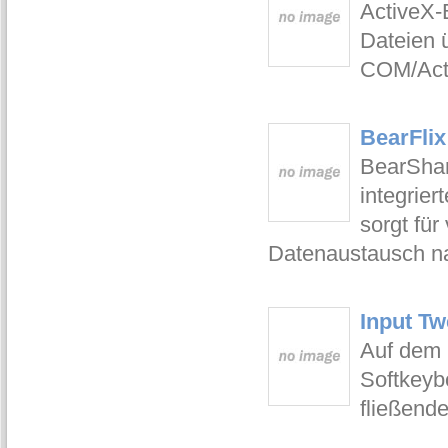
ActiveX-B
Dateien 
COM/Acti
BearFlix
BearShar
integrie
sorgt für
Datenaustausch n
Input Tw
Auf dem 
Softkeyb
fließend