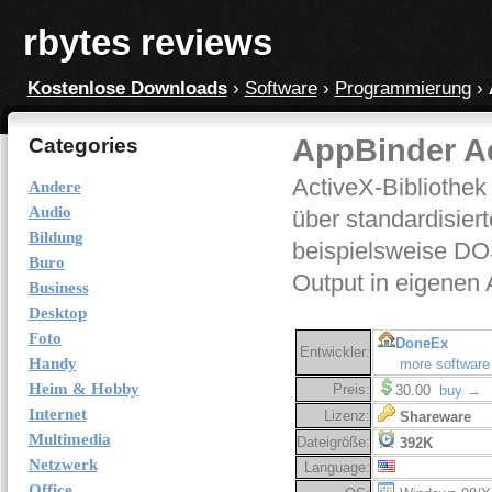
rbytes reviews
Kostenlose Downloads
›
Software
›
Programmierung
›
AppBinder Ac
Categories
ActiveX-Bibliothe
Andere
Audio
über standardisier
Bildung
beispielsweise DO
Buro
Output in eigenen
Business
Desktop
Foto
DoneEx
Entwickler:
Handy
more software
Heim & Hobby
Preis:
30.00
buy →
Internet
Lizenz:
Shareware
Multimedia
Dateigröße:
392K
Netzwerk
Language:
Office