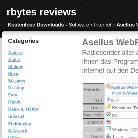
rbytes reviews
Kostenlose Downloads
›
Software
›
Internet
›
Asellus 
Asellus WebR
Categories
Radiosender aller 
Andere
Audio
Ihnen das Programm
Bildung
Internet auf den D
Buro
Business
Asellus WebR
Desktop
Entwickler:
more software
Foto
Preis:
0.00
Handy
Lizenz:
Kostenlos (Fr
Heim & Hobby
Dateigröße:
0K
Internet
Language:
Multimedia
OS:
Windows 98/X
Netzwerk
1
Office
Rating:
/5 (1 votes)