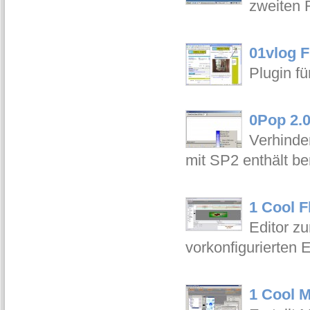
zweiten 
01vlog F
Plugin fü
0Pop 2.
Verhinde
mit SP2 enthält b
1 Cool F
Editor z
vorkonfigurierten E
1 Cool M