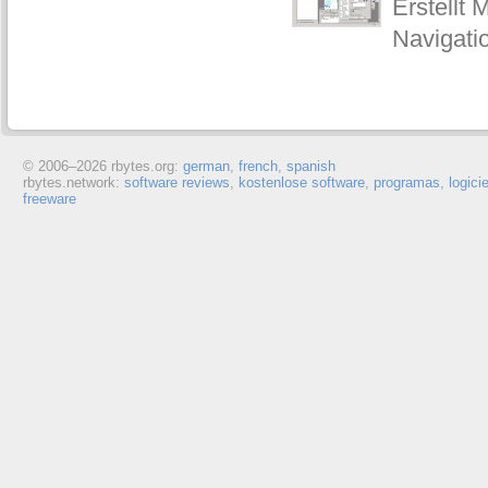
Erstellt
Navigati
© 2006–
2026 rbytes.org:
german
,
french
,
spanish
rbytes.network:
software reviews
,
kostenlose software
,
programas
,
logici
freeware