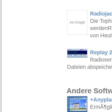
Radiojac
Die Toph
werdenRa
von Heut
Replay 2
Radiosen
Dateien abspeiche
Andere Softw
+Anyplac
ErmÃ¶gli