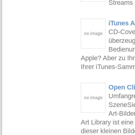
Streams 
iTunes A
CD-Cover
überzeugt
Bedienun
Apple? Aber zu Ih
Ihrer iTunes-Samm
Open Cli
Umfangre
SzeneSie
Art-Bild
Art Library ist ei
dieser kleinen Bil