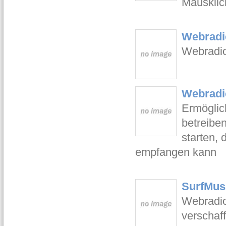
Mausklic
Webradio
Webradio
Webradi
Ermöglic
betreibe
starten,
empfangen kann
SurfMusi
Webradio
verschaf