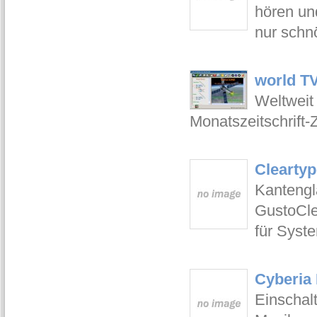
hören un
nur schn
world T
Weltweit
Monatszeitschrift
Clearty
Kantengl
GustoCle
für Syste
Cyberia 
Einschalt