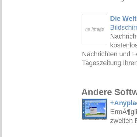
Die Welt
Bildschi
Nachrich
kostenlo
Nachrichten und Fo
Tageszeitung Ihren
Andere Softw
+Anyplac
ErmÃ¶gli
zweiten 