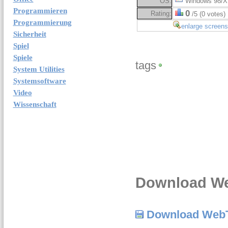
OS:
Windows 98/X
Programmieren
0
Rating:
/5 (0 votes)
Programmierung
enlarge screens
Sicherheit
Spiel
Spiele
tags
System Utilities
Systemsoftware
Video
Wissenschaft
Download Web
Download WebT