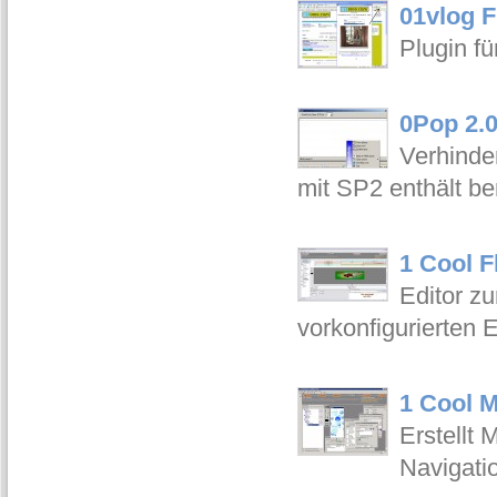
01vlog F
Plugin fü
0Pop 2.
Verhinde
mit SP2 enthält b
1 Cool F
Editor z
vorkonfigurierten E
1 Cool M
Erstellt
Navigati