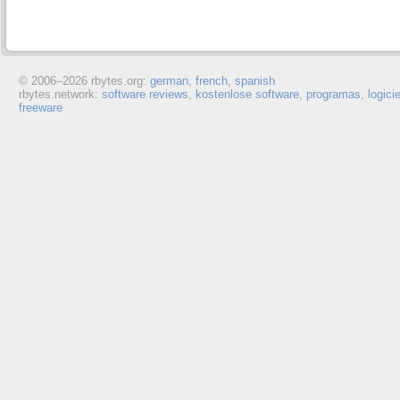
© 2006–
2026 rbytes.org:
german
,
french
,
spanish
rbytes.network:
software reviews
,
kostenlose software
,
programas
,
logici
freeware