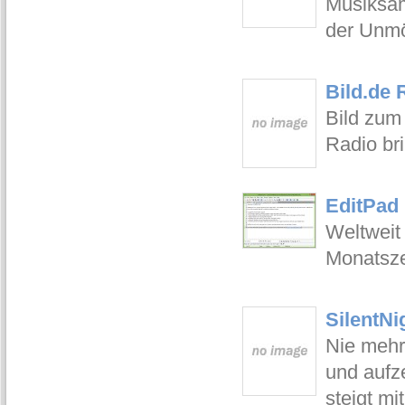
Musiksam
der Unmö
Bild.de 
Bild zum
Radio bri
EditPad 
Weltweit
Monatsze
SilentNi
Nie mehr
und aufz
steigt m