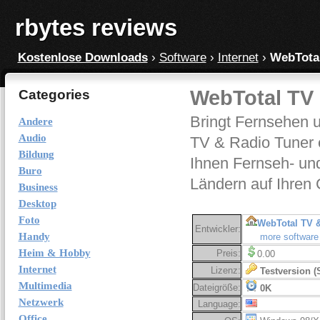
rbytes reviews
Kostenlose Downloads
›
Software
›
Internet
›
WebTotal
WebTotal TV 
Categories
Bringt Fernsehen u
Andere
Audio
TV & Radio Tuner e
Bildung
Ihnen Fernseh- un
Buro
Ländern auf Ihren
Business
Desktop
Foto
WebTotal TV &
Entwickler:
Handy
more software
Heim & Hobby
Preis:
0.00
Internet
Lizenz:
Testversion (
Multimedia
Dateigröße:
0K
Netzwerk
Language:
Office