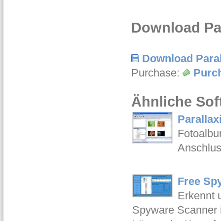
Download Par
Download Paral
Purchase:
Purch
Ähnliche Sof
Parallax
Fotoalbu
Anschlus
Free Sp
Erkennt 
Spyware Scanner is