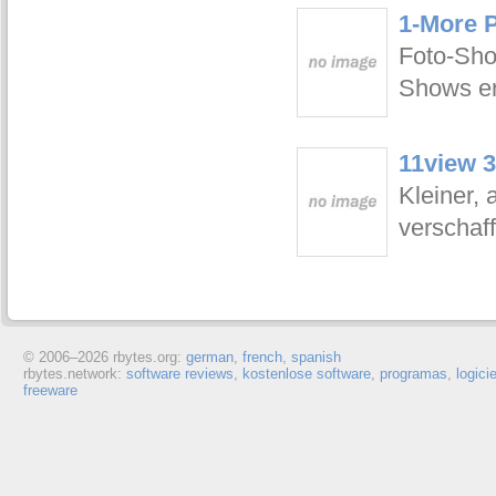
1-More 
Foto-Sh
Shows er
11view 3
Kleiner, 
verschaf
© 2006–
2026 rbytes.org:
german
,
french
,
spanish
rbytes.network:
software reviews
,
kostenlose software
,
programas
,
logici
freeware