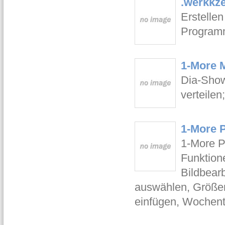
.werkkz
Erstelle
Programm
1-More 
Dia-Show
verteilen
1-More 
1-More P
Funktione
Bildbear
auswählen, Größen
einfügen, Wochent