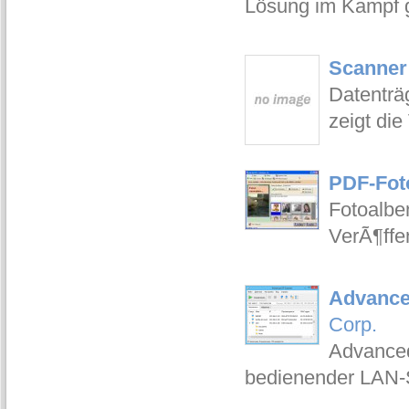
Lösung im Kampf 
Scanner
Datenträ
zeigt die
PDF-Fot
Fotoalbe
VerÃ¶ffe
Advance
Corp.
Advanced
bedienender LAN-