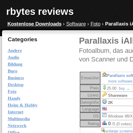
rbytes reviews
Kostenlose Downloads
›
Software
›
Foto
›
Parallaxis 
Parallaxis iA
Categories
Fotoalbum, das au
Andere
Audio
von Scanner und Di
Bildung
Buro
Parallaxis sof
Business
Entwickler:
more software
Desktop
Preis:
25.00
buy →
Foto
Lizenz:
Shareware
Handy
Dateigröße:
2K
Heim & Hobby
Language:
Internet
OS:
Windows 98/X
Multimedia
0
Rating:
/5 (0 votes)
Netzwerk
enlarge screens
Office