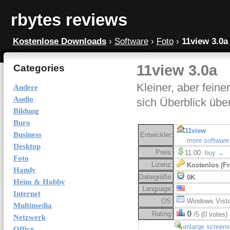
rbytes reviews
Kostenlose Downloads
›
Software
›
Foto
›
11view 3.0a
11view 3.0a
Categories
Kleiner, aber feine
Andere
Audio
sich Überblick übe
Bildung
Buro
11view
Business
Entwickler:
more software
Desktop
Preis:
11.00
buy →
Foto
Lizenz:
Kostenlos (Fr
Handy
Dateigröße:
0K
Heim & Hobby
Language:
Internet
OS:
Windows Vist
Multimedia
0
Rating:
/5 (0 votes)
Netzwerk
enlarge screens
Office