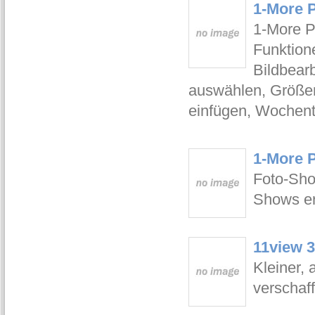
1-More 
1-More P
Funktione
Bildbear
auswählen, Größen
einfügen, Wochent
1-More 
Foto-Sh
Shows er
11view 3
Kleiner, 
verschaf