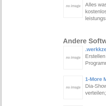
Alles was
kostenlo
leistung
Andere Softw
.werkkz
Erstelle
Programm
1-More 
Dia-Show
verteilen