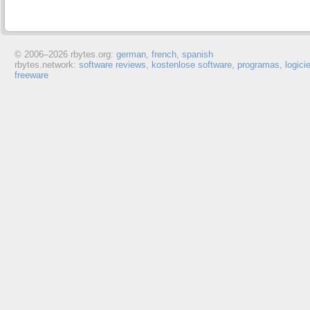
© 2006–
2026 rbytes.org:
german
,
french
,
spanish
rbytes.network:
software reviews
,
kostenlose software
,
programas
,
logici
freeware