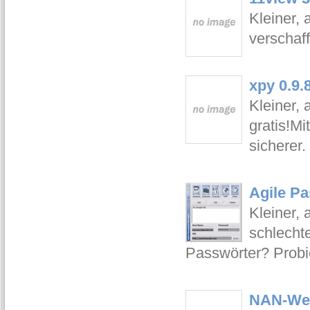
Kleiner, 
verschaf
xpy 0.9.
Kleiner, 
gratis!M
sicherer.
Agile P
Kleiner, 
schlecht
Passwörter? Probi
NAN-Web