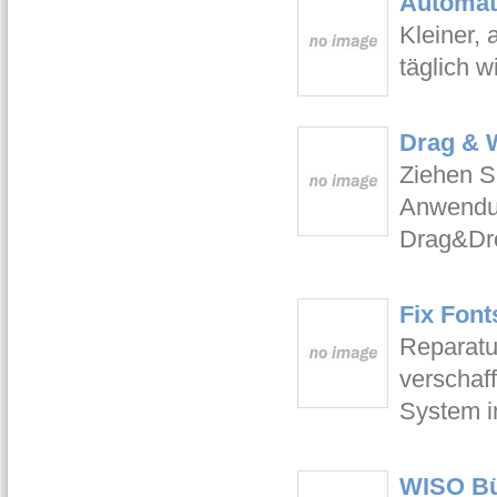
Automati
Kleiner, 
täglich 
Drag & W
Ziehen S
Anwendun
Drag&Dr
Fix Font
Reparatur
verschaff
System in
WISO Bü