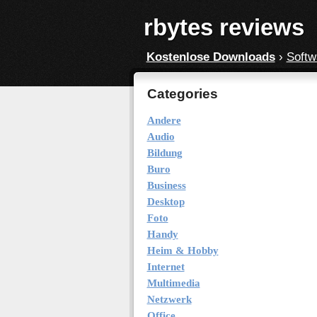
rbytes reviews
Kostenlose Downloads
›
Softw
Categories
Andere
Audio
Bildung
Buro
Business
Desktop
Foto
Handy
Heim & Hobby
Internet
Multimedia
Netzwerk
Office