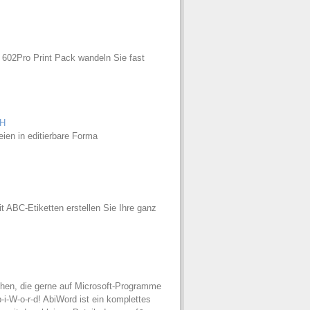
602Pro Print Pack wandeln Sie fast
H
en in editierbare Forma
t ABC-Etiketten erstellen Sie Ihre ganz
chen, die gerne auf Microsoft-Programme
i-W-o-r-d! AbiWord ist ein komplettes