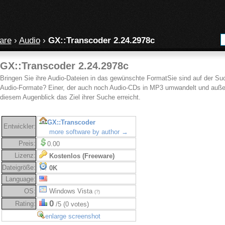
are
›
Audio
›
GX::Transcoder 2.24.2978c
GX::Transcoder 2.24.2978c
Bringen Sie ihre Audio-Dateien in das gewünschte FormatSie sind auf der Su
Audio-Formate? Einer, der auch noch Audio-CDs in MP3 umwandelt und auße
diesem Augenblick das Ziel ihrer Suche erreicht.
GX::Transcoder
Entwickler:
more software by author →
Preis:
0.00
Lizenz:
Kostenlos (Freeware)
Dateigröße:
0K
Language:
OS:
Windows Vista
(?)
0
Rating:
/5 (0 votes)
enlarge screenshot