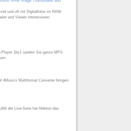
rosoft RAW Image Thumbnailer and
iel und oft mit Digitalfotos im RAW-
er and Viewer interessieren.
-Player 1by1 spielen Sie ganze MP3-
sen.
 4Musics Multiformat Converter bringen
it der Live-Serie hat Ableton das