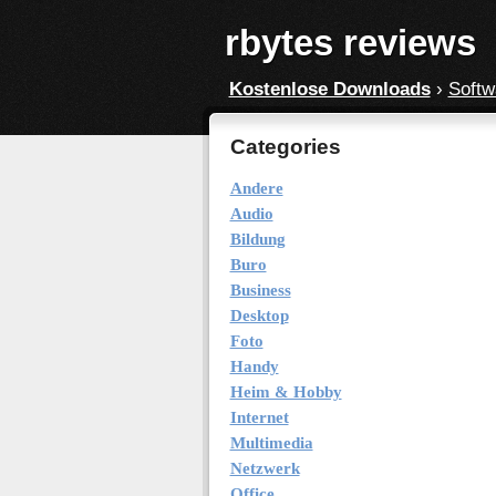
rbytes reviews
Kostenlose Downloads
›
Softw
Categories
Andere
Audio
Bildung
Buro
Business
Desktop
Foto
Handy
Heim & Hobby
Internet
Multimedia
Netzwerk
Office