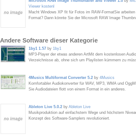
Microsoft RAW Image Thumbnailer and Viewer 1.0
by
Mic
Viewer kostenl
Macht Windows XP fit für Fotos im RAW-FormatSie arbeiten v
Format? Dann könnte Sie der Microsoft RAW Image Thumbnail
Andere Software dieser Kategorie
1by1 1.57
by
1by1
MP3-Player der etwas anderen ArtMit dem kostenlosen Audio
Verzeichnisse ab, ohne sich um Playlisten kümmern zu müs
4Musics Multiformat Converter 5.2
by
4Musics
Komfortabler Audiokonverter für WAV, MP3, WMA und OggMit
Sie Audiodateien flott von einem Format in ein anderes.
Ableton Live 5.0.2
by
Ableton Live
Musikproduktion auf einfachstem Wege und höchstem NiveauM
Konzept des Software-Samplers revolutioniert.