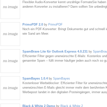
Flexibler Audio-Konverter kennt unzählige FormateSie haben e
anderen Konverter zu installieren? Dann sollten Sie unbeding
PrimoPDF 2.0
by
PrimoPDF
Noch ein PDF-Konverter: Bringt Dokumente gut und schnell 
wie Sand am Meer.
SpamBrave Lite für Outlook Express 4.0.231
by
SpamBrave
Effizienter Filter gegen unerwünschte E-Mails: Kostenlos u
genannter Spam – füllt immer häufiger jeden auch noch so g
SpamBayes 1.0.4
by
SpamBayes
Kostenloser Werbeblocker: Effizienter Filter für unerwünscht
unerwünschten E-Mails gleicht immer mehr dem berühmten
Werbepost landet in den digitalen Posteingängen, immer ausge
Black & White 2 Demo
by
Black & White 2