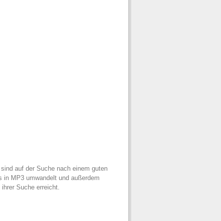
 sind auf der Suche nach einem guten
CDs in MP3 umwandelt und außerdem
ihrer Suche erreicht.