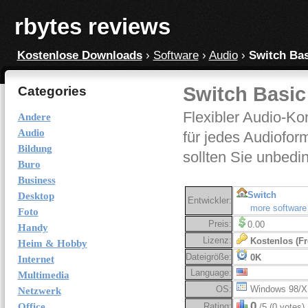
rbytes reviews
Kostenlose Downloads
›
Software
›
Audio
›
Switch Bas
Switch Basic
Categories
Flexibler Audio-Ko
Andere
Audio
für jedes Audiofor
Bildung
sollten Sie unbedi
Buro
Business
Switch
Desktop
Entwickler:
more software
Foto
Preis:
0.00
Handy
Lizenz:
Kostenlos (Fr
Heim & Hobby
Dateigröße:
0K
Internet
Language:
Multimedia
OS:
Windows 98/X
Netzwerk
0
Office
Rating:
/5 (0 votes)