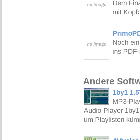
Dem Fina
mit Köpf
PrimoPD
Noch ein
ins PDF-
Andere Softw
1by1 1.5
MP3-Play
Audio-Player 1by1
um Playlisten kü