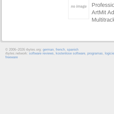
Professi
ArtMit Ad
Multitra
© 2006–
2026 rbytes.org:
german
,
french
,
spanish
rbytes.network:
software reviews
,
kostenlose software
,
programas
,
logici
freeware