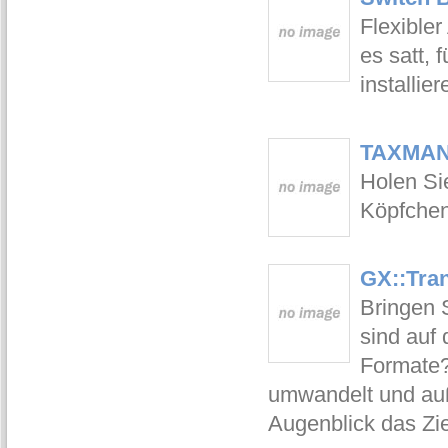
Flexible
es satt, 
installie
TAXMAN
Holen Sie
Köpfchen
GX::Tra
Bringen 
sind auf
Formate?
umwandelt und auß
Augenblick das Zie