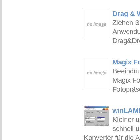
Drag & W
Ziehen S
Anwendun
Drag&Dr
Magix F
Beeindru
Magix Fo
Fotopräs
winLAME
Kleiner 
schnell 
Konverter für die