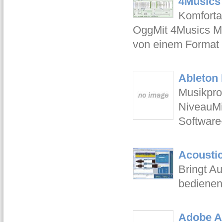
4Musics 
Komforta
OggMit 4Musics Mul
von einem Format 
Ableton 
Musikpro
NiveauMi
Software-
Acoustic
Bringt Au
bedienend
Adobe Au