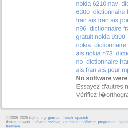
nokia 6210 nav
di
6300
dictionnaire 
fran ais fran ais p
n96
dictionnaire f
gratuit nokia 9300
nokia
dictionnaire
ais nokia n73
dict
no
dictionnaire fra
ais fran ais pour 
No software were
Essayez d'autres 
Vérifiez l�orthogr
© 2006–
2026 rbytes.org:
german
,
french
,
spanish
rbytes.network:
software reviews
,
kostenlose software
,
programas
,
logici
freeware