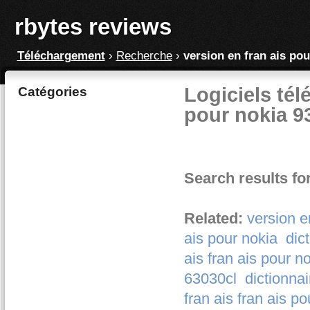
rbytes reviews
Téléchargement
›
Recherche
›
version en fran ais pou
Logiciels tél
Catégories
pour nokia 9
Search results fo
Related:
version e
ais pour nokia
dic
ais fran ais pour n
63030cl
dictionnai
fran ais fran ais p