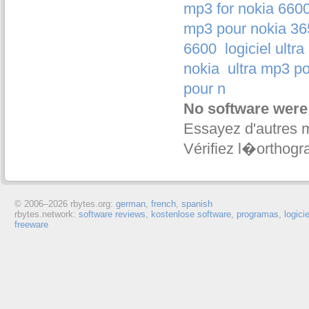
mp3 for nokia 660
mp3 pour nokia 365
6600
logiciel ultr
nokia
ultra mp3 po
pour n
No software were
Essayez d'autres 
Vérifiez l�orthogr
© 2006–
2026 rbytes.org:
german
,
french
,
spanish
rbytes.network:
software reviews
,
kostenlose software
,
programas
,
logici
freeware