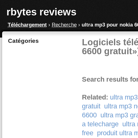
rbytes reviews
Téléchargement
›
Recherche
›
ultra mp3 pour nokia 6
Logiciels tél
Catégories
6600 gratuit»
Search results fo
Related:
ultra mp3
gratuit
ultra mp3 n
6600
ultra mp3 gr
a telecharge
ultra
free
produit ultra