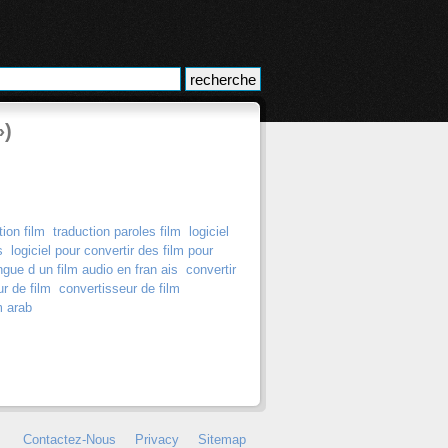
»)
tion film
traduction paroles film
logiciel
s
logiciel pour convertir des film pour
angue d un film audio en fran ais
convertir
r de film
convertisseur de film
m arab
Contactez-Nous
Privacy
Sitemap