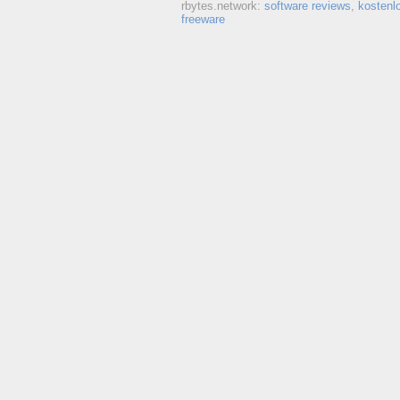
rbytes.network:
software reviews
,
kostenl
freeware