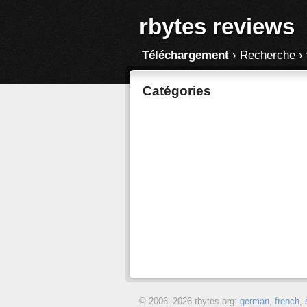
rbytes reviews
Téléchargement
›
Recherche
›
Catégories
© 2006–
2026 rbytes.org:
german
,
french
,