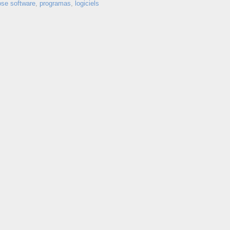
ose software
,
programas
,
logiciels