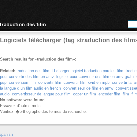
traduction des film
Logiciels télécharger (tag «traduction des film
Search results for «traduction des film»:
Related:
traduction des film
t l charger logiciel traduction paroles film
traduc
pour convertir des film en amv
logiciel pour convertir des film en amv gratuit
psp
conversion film
convertir film
convertir film xvid en mp5
convertir la l
la langue d un film audio en french
convertiseur de film en amw
convertisseu
audio
convertisseur de langue pour film
coper un film
encoder film
film
fil
No software were found
Essayez d'autres mots
Vérifiez l�orthographe des termes de recherche.
spanish