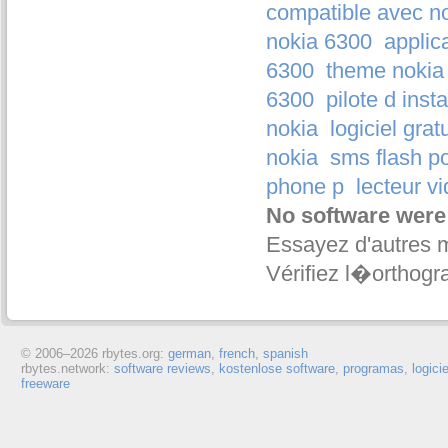
compatible avec n
nokia 6300
applic
6300
theme nokia
6300
pilote d inst
nokia
logiciel gra
nokia
sms flash p
phone p
lecteur v
No software were
Essayez d'autres 
Vérifiez l�orthogr
© 2006–
2026 rbytes.org:
german
,
french
,
spanish
rbytes.network:
software reviews
,
kostenlose software
,
programas
,
logici
freeware