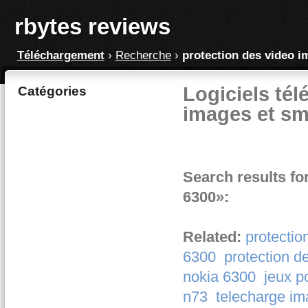
rbytes reviews
Téléchargement
›
Recherche
›
protection des video i
Logiciels tél
Catégories
images et sm
Search results fo
6300»:
Related:
protectio
6300
protection d
nokia 6300
jeux p
n73
telecharge im