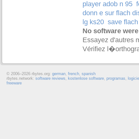
player adob n 95
donn e sur flach d
lg ks20
save flach
No software were
Essayez d'autres 
Vérifiez l�orthogr
© 2006–
2026 rbytes.org:
german
,
french
,
spanish
rbytes.network:
software reviews
,
kostenlose software
,
programas
,
logici
freeware