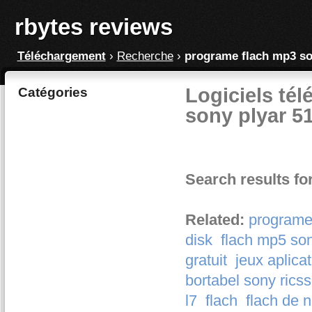
rbytes reviews
Téléchargement
›
Recherche
›
programe flach mp3 so
Logiciels té
Catégories
sony plyar 5
Search results f
Related:
programe
disk
flach mp5 so
gratuit
jeux aplica
bortabel sony rics
l7
flach
flach de 