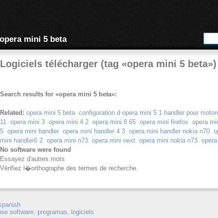
opera mini 5 beta
Logiciels télécharger (tag «opera mini 5 beta»)
Search results for «opera mini 5 beta»:
Related:
opera mini 5 beta
configuration d opera mini 5 1 handler pour motor
11
opera mini 3
opera mini 4 2
opera mini 8 65
opera mini firefox
opera mi
5
opera mini handler
opera mini handler 4 3
opera mini handler nokia n70
o
mini handler6 2
opera mini n73
opera mini next
opera mini nokia n73
opera
No software were found
Essayez d'autres mots
Vérifiez l�orthographe des termes de recherche.
spanish
ose software
,
programas
,
logiciels