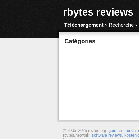
rbytes reviews
Téléchargement
›
Recherche
›
Catégories
© 2006–
2026 rbytes.org:
german
,
french
,
rbytes.network:
software reviews
,
kostenl