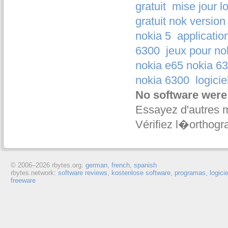
gratuit
mise jour l
gratuit nok version
nokia 5
applicatio
6300
jeux pour no
nokia e65 nokia 630
nokia 6300
logicie
No software were
Essayez d'autres 
Vérifiez l�orthogr
© 2006–
2026 rbytes.org:
german
,
french
,
spanish
rbytes.network:
software reviews
,
kostenlose software
,
programas
,
logici
freeware