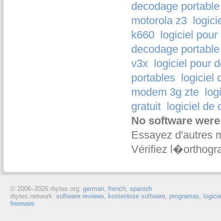
decodage portable
motorola z3
logic
k660
logiciel pou
decodage portable
v3x
logiciel pour
portables
logiciel
modem 3g zte
log
gratuit
logiciel de
No software were
Essayez d'autres 
Vérifiez l�orthogr
© 2006–
2026 rbytes.org:
german
,
french
,
spanish
rbytes.network:
software reviews
,
kostenlose software
,
programas
,
logici
freeware