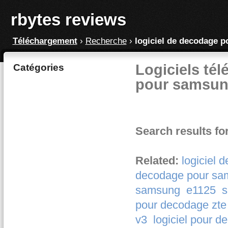
rbytes reviews
Téléchargement
›
Recherche
›
logiciel de decodage 
Logiciels tél
Catégories
pour samsun
Search results fo
Related:
logiciel
decodage pour sa
samsung
e1125
s
pour decodage zte
v3
logiciel pour d