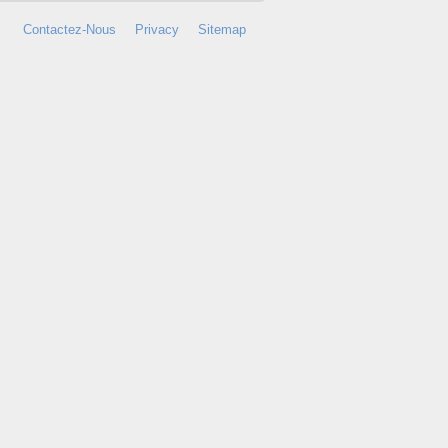
Contactez-Nous
Privacy
Sitemap