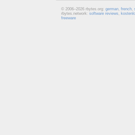
© 2006–
2026 rbytes.org:
german
,
french
,
rbytes.network:
software reviews
,
kostenl
freeware