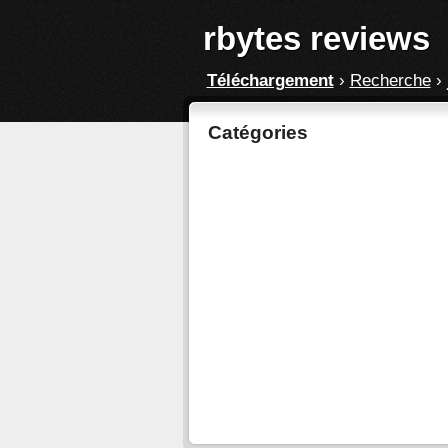
rbytes reviews
Téléchargement
›
Recherche
›
Catégories