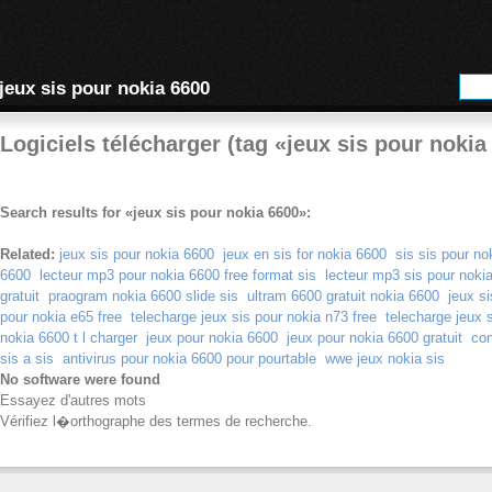
jeux sis pour nokia 6600
Logiciels télécharger (tag «jeux sis pour nokia
Search results for «jeux sis pour nokia 6600»:
Related:
jeux sis pour nokia 6600
jeux en sis for nokia 6600
sis sis pour no
6600
lecteur mp3 pour nokia 6600 free format sis
lecteur mp3 sis pour nokia
gratuit
praogram nokia 6600 slide sis
ultram 6600 gratuit nokia 6600
jeux s
pour nokia e65 free
telecharge jeux sis pour nokia n73 free
telecharge jeux 
nokia 6600 t l charger
jeux pour nokia 6600
jeux pour nokia 6600 gratuit
con
sis a sis
antivirus pour nokia 6600 pour pourtable
wwe jeux nokia sis
No software were found
Essayez d'autres mots
Vérifiez l�orthographe des termes de recherche.