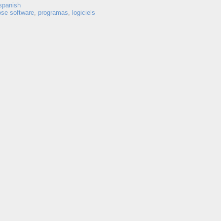
spanish
ose software
,
programas
,
logiciels