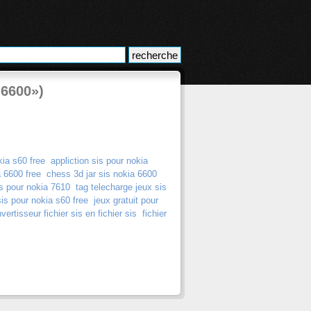
 6600»)
kia s60 free
appliction sis pour nokia
 6600 free
chess 3d jar sis nokia 6600
is pour nokia 7610
tag telecharge jeux sis
sis pour nokia s60 free
jeux gratuit pour
vertisseur fichier sis en fichier sis
fichier