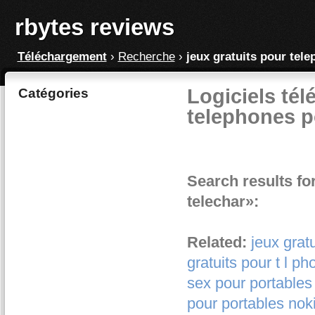
rbytes reviews
Téléchargement
›
Recherche
›
jeux gratuits pour tele
Logiciels tél
Catégories
telephones po
Search results fo
telechar»:
Related:
jeux grat
gratuits pour t l p
sex pour portables
pour portables nok