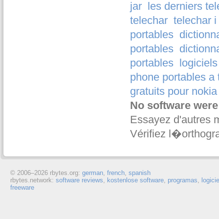
jar
les derniers te
telechar
telechar 
portables
dictionn
portables
dictionn
portables
logiciel
phone portables a t
gratuits pour noki
No software were
Essayez d'autres 
Vérifiez l�orthogr
© 2006–
2026 rbytes.org:
german
,
french
,
spanish
rbytes.network:
software reviews
,
kostenlose software
,
programas
,
logici
freeware