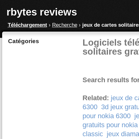
rbytes reviews
Téléchargement
›
Recherche
›
jeux de cartes solitaire
Logiciels tél
Catégories
solitaires gra
Search results for
Related:
jeux de ca
6300
3d jeux gratu
pour nokia 6300
j
gratuits pour noki
classic
jeux diama