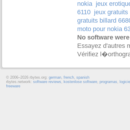
nokia
jeux erotiqu
6110
jeux gratuits
gratuits billard 668
moto pour nokia 6
No software were
Essayez d'autres 
Vérifiez l�orthogr
© 2006–
2026 rbytes.org:
german
,
french
,
spanish
rbytes.network:
software reviews
,
kostenlose software
,
programas
,
logici
freeware