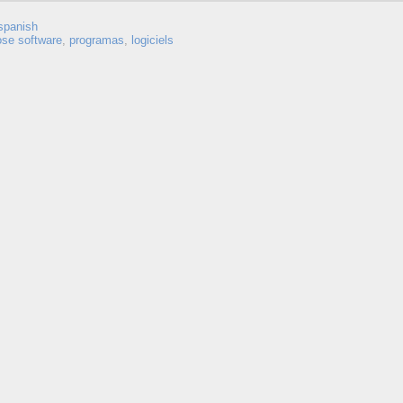
spanish
ose software
,
programas
,
logiciels