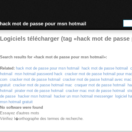
hack mot de passe pour msn hotmail
Logiciels télécharger (tag «hack mot de passe
Search results for «hack mot de passe pour msn hotmail»:
Related:
hack mot de passe pour msn hotmail
hack mot de passe hotmail
c
hotmail
msn hotmail password hack
cracker mot de passe hotmail pour ma
com
cracker mot de passe hotmail
cracker mot de passe hotmail avec mac
gratuit
cracker mot de passe hotmail mac
craquer mot de passe hotmail
ha
hotmail
pirater mot de passe hotmail
cracker mac mot de passe hotmail
st
de passe
hacker msn hotmail
hacker un msn hotmail messenger
logiciel h
msn hotmail gratuit
No software were found
Essayez d'autres mots
Vérifiez l�orthographe des termes de recherche.