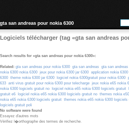
gta san andreas pour nokia 6300
Logiciels télécharger (tag «gta san andreas po
Search results for «gta san andreas pour nokia 6300»:
Related:
gta san andreas pour nokia 6300
gta san andreas
gta san andreas
nokia 6300 nokia 6300
jeux pour nokia 6300 jar 6300
application nokia 6300
6300
theme nokia 6300 jar 6300
logiciel nokia 6300gratuit pour nokia 6300
633
anti virus gratuit pour nokia 6300 pour telecharge
jeux nokia e65 nokia 63
nokia 6300 logiciels gratuit no
logiciel nokia e65 nokia 6300 logiciels gratuit
gratuit e6
logiciel nokia e65 nokia 6300 logiciels gratuit no
themes nokia e50 
nokia e65 nokia 6300 logiciels gratuit
themes nokia e65 nokia 6300 logiciels 
logiciels gratuit poli
No software were found
Essayez d'autres mots
Vérifiez l�orthographe des termes de recherche.