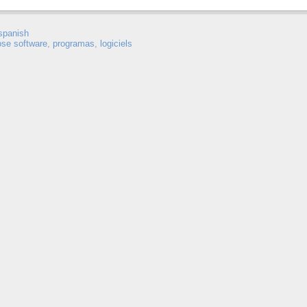
spanish
ose software
,
programas
,
logiciels