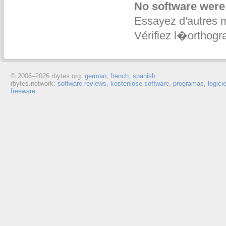
No software were
Essayez d'autres 
Vérifiez l�orthogr
© 2006–
2026 rbytes.org:
german
,
french
,
spanish
rbytes.network:
software reviews
,
kostenlose software
,
programas
,
logici
freeware