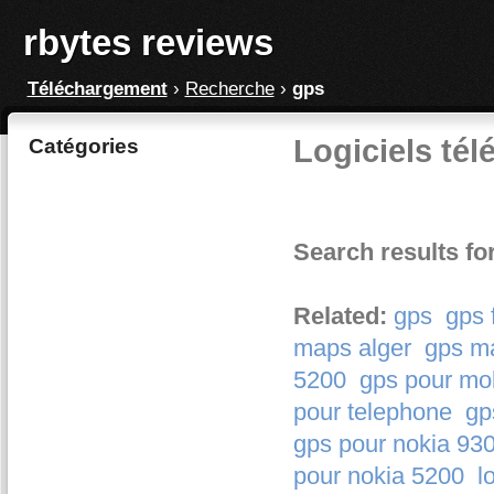
rbytes reviews
Téléchargement
›
Recherche
›
gps
Logiciels tél
Catégories
Search results fo
Related:
gps
gps 
maps alger
gps m
5200
gps pour mo
pour telephone
gp
gps pour nokia 93
pour nokia 5200
l