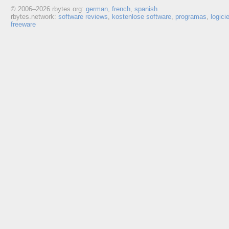
© 2006–
2026 rbytes.org:
german
,
french
,
spanish
rbytes.network:
software reviews
,
kostenlose software
,
programas
,
logici
freeware