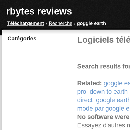
rbytes reviews
Téléchargement
›
Recherche
›
goggle earth
Logiciels tél
Catégories
Search results fo
Related:
goggle ea
pro
down to earth
direct
google eart
mode par google e
No software were
Essayez d'autres 