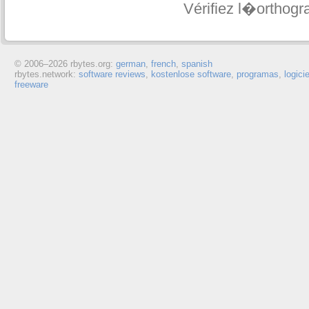
Vérifiez l�orthogr
© 2006–
2026 rbytes.org:
german
,
french
,
spanish
rbytes.network:
software reviews
,
kostenlose software
,
programas
,
logici
freeware