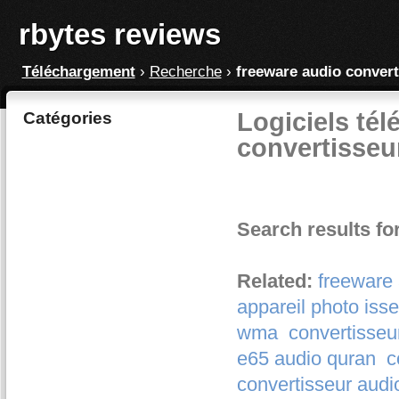
rbytes reviews
Téléchargement
›
Recherche
›
freeware audio conver
Logiciels tél
Catégories
convertisseu
Search results fo
Related:
freeware
appareil photo iss
wma
convertisse
e65 audio quran
c
convertisseur audi