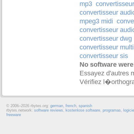
mp3
convertisseu
convertisseur audi
mpeg3 midi
conve
convertisseur audi
convertisseur dwg
convertisseur mult
convertisseur sis
No software were
Essayez d'autres 
Vérifiez l�orthogr
© 2006–
2026 rbytes.org:
german
,
french
,
spanish
rbytes.network:
software reviews
,
kostenlose software
,
programas
,
logici
freeware