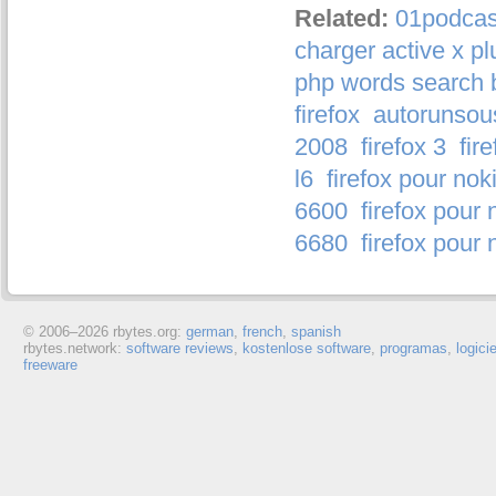
Related:
01podcast
charger active x pl
php words search 
firefox
autorunsous
2008
firefox 3
fir
l6
firefox pour nok
6600
firefox pour 
6680
firefox pour
© 2006–
2026 rbytes.org:
german
,
french
,
spanish
rbytes.network:
software reviews
,
kostenlose software
,
programas
,
logici
freeware