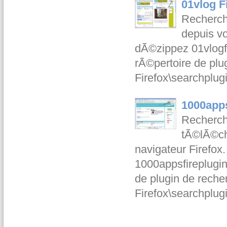
01vlog F
Recherch
depuis vo
dÃ©zippez 01vlogfi
rÃ©pertoire de plu
Firefox\searchplu
1000apps
Recherche
tÃ©lÃ©ch
navigateur Firefox.
1000appsfireplugin
de plugin de reche
Firefox\searchplu