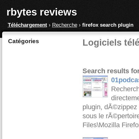
rbytes reviews
Téléchargement
›
Recherche
›
firefox search plugin
Logiciels tél
Catégories
Search results for
01podcas
Recherch
directeme
plugin, dÃ©zippez 
sous le rÃ©pertoir
Files\Mozilla Fire