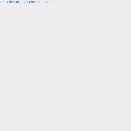
ose software
,
programas
,
logiciels