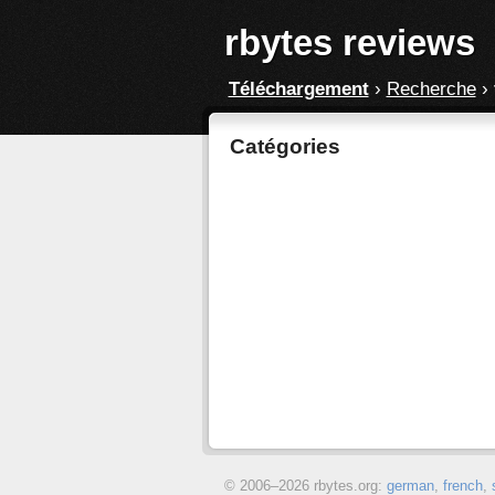
rbytes reviews
Téléchargement
›
Recherche
›
Catégories
© 2006–
2026 rbytes.org:
german
,
french
,