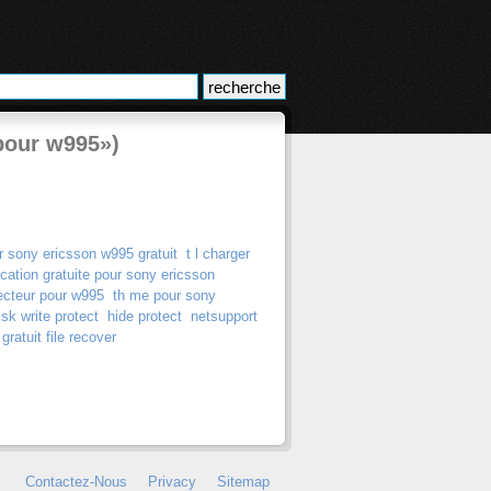
 pour w995»)
ar sony ericsson w995 gratuit
t l charger
ication gratuite pour sony ericsson
ecteur pour w995
th me pour sony
isk write protect
hide protect
netsupport
gratuit file recover
Contactez-Nous
Privacy
Sitemap