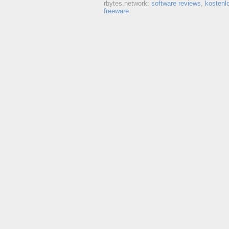
rbytes.network:
software reviews
,
kostenl
freeware