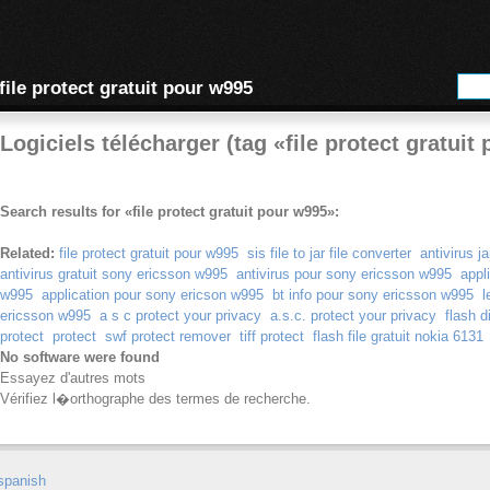
file protect gratuit pour w995
Logiciels télécharger (tag «file protect gratuit
Search results for «file protect gratuit pour w995»:
Related:
file protect gratuit pour w995
sis file to jar file converter
antivirus j
antivirus gratuit sony ericsson w995
antivirus pour sony ericsson w995
appl
w995
application pour sony ericson w995
bt info pour sony ericsson w995
l
ericsson w995
a s c protect your privacy
a.s.c. protect your privacy
flash d
protect
protect
swf protect remover
tiff protect
flash file gratuit nokia 6131
No software were found
Essayez d'autres mots
Vérifiez l�orthographe des termes de recherche.
spanish