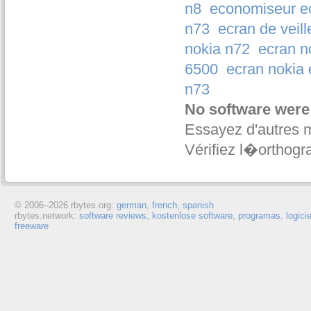
n8
economiseur ec
n73
ecran de veill
nokia n72
ecran n
6500
ecran nokia
n73
No software were
Essayez d'autres 
Vérifiez l�orthogr
© 2006–
2026 rbytes.org:
german
,
french
,
spanish
rbytes.network:
software reviews
,
kostenlose software
,
programas
,
logici
freeware