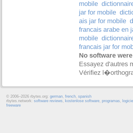
mobile
dictionnair
jar for mobile
dict
ais jar for mobile
d
francais arabe en j
mobile
dictionnair
francais jar for mob
No software were
Essayez d'autres 
Vérifiez l�orthogr
© 2006–
2026 rbytes.org:
german
,
french
,
spanish
rbytes.network:
software reviews
,
kostenlose software
,
programas
,
logici
freeware