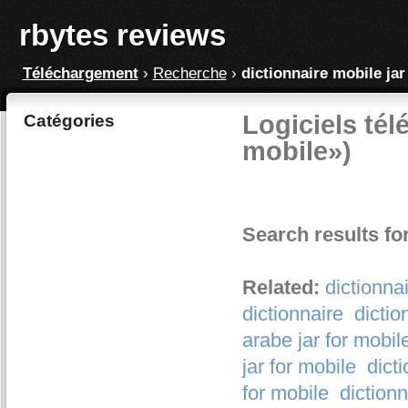
rbytes reviews
Téléchargement
›
Recherche
›
dictionnaire mobile jar
Logiciels tél
Catégories
mobile»)
Search results fo
Related:
dictionnai
dictionnaire
dictio
arabe jar for mobil
jar for mobile
dicti
for mobile
dictionn