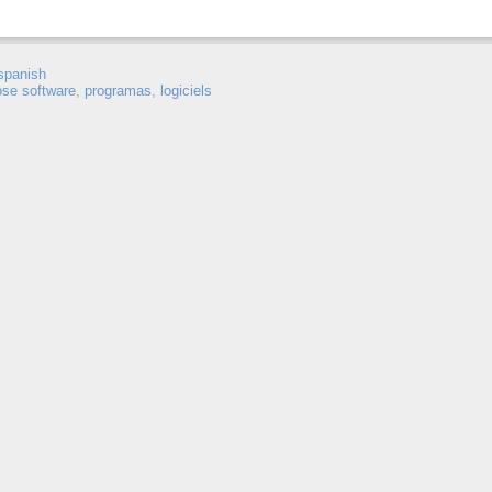
spanish
ose software
,
programas
,
logiciels