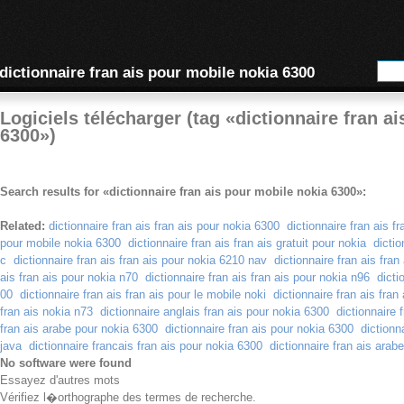
dictionnaire fran ais pour mobile nokia 6300
Logiciels télécharger (tag «dictionnaire fran a
6300»)
Search results for «dictionnaire fran ais pour mobile nokia 6300»:
Related:
dictionnaire fran ais fran ais pour nokia 6300
dictionnaire fran ais f
pour mobile nokia 6300
dictionnaire fran ais fran ais gratuit pour nokia
dictio
c
dictionnaire fran ais fran ais pour nokia 6210 nav
dictionnaire fran ais fra
ais fran ais pour nokia n70
dictionnaire fran ais fran ais pour nokia n96
dicti
00
dictionnaire fran ais fran ais pour le mobile noki
dictionnaire fran ais fran 
fran ais nokia n73
dictionnaire anglais fran ais pour nokia 6300
dictionnaire 
fran ais arabe pour nokia 6300
dictionnaire fran ais pour nokia 6300
dictionn
java
dictionnaire francais fran ais pour nokia 6300
dictionnaire fran ais arab
No software were found
Essayez d'autres mots
Vérifiez l�orthographe des termes de recherche.