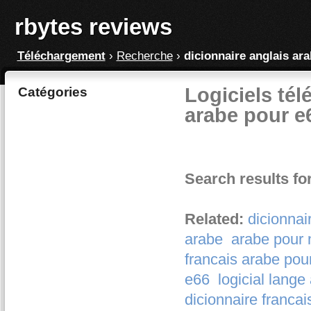
rbytes reviews
Téléchargement
›
Recherche
›
dicionnaire anglais ar
Logiciels tél
Catégories
arabe pour e
Search results fo
Related:
dicionnai
arabe
arabe pour 
francais arabe pou
e66
logicial lange
dicionnaire franca