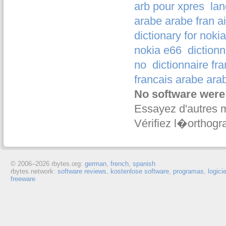
arb pour xpres
lan
arabe arabe fran ai
dictionary for noki
nokia e66
dictionn
no
dictionnaire fr
francais arabe ara
No software were
Essayez d'autres 
Vérifiez l�orthogr
© 2006–
2026 rbytes.org:
german
,
french
,
spanish
rbytes.network:
software reviews
,
kostenlose software
,
programas
,
logici
freeware