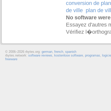
conversion de pla
de ville
plan de vil
No software were
Essayez d'autres 
Vérifiez l�orthogr
© 2006–
2026 rbytes.org:
german
,
french
,
spanish
rbytes.network:
software reviews
,
kostenlose software
,
programas
,
logici
freeware