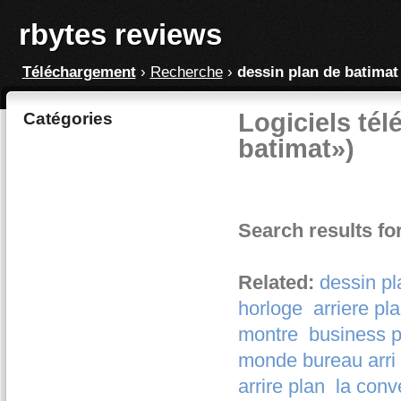
rbytes reviews
Téléchargement
›
Recherche
›
dessin plan de batimat
Logiciels tél
Catégories
batimat»)
Search results fo
Related:
dessin pl
horloge
arriere pl
montre
business 
monde bureau arri 
arrire plan
la conv