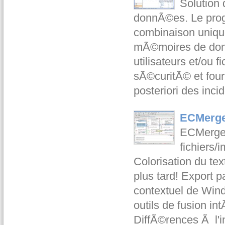
Solution 
donnÃ©es. Le prog
combinaison unique 
mÃ©moires de donn
utilisateurs et/ou f
sÃ©curitÃ© et four
posteriori des inci
ECMerge 
ECMerge 
fichiers/
Colorisation du tex
plus tard! Export
contextuel de Win
outils de fusion 
DiffÃ©rences Ã l'i