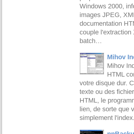
Windows 2000, inf
images JPEG, XMP
documentation HT
couple l'extraction
batch…
Mihov In
Mihov In
HTML cont
votre disque dur. C
texte ou des fichie
HTML, le programm
lien, de sorte que 
simplement l'inde
nnBacku