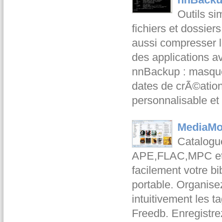
Outils si
fichiers et dossiers
aussi compresser 
des applications a
nnBackup : masque d
dates de crÃ©ation
personnalisable et
MediaMo
Catalogu
APE,FLAC,MPC et 
facilement votre bi
portable. Organise
intuitivement les t
Freedb. Enregistre