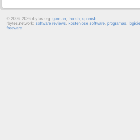
© 2006–
2026 rbytes.org:
german
,
french
,
spanish
rbytes.network:
software reviews
,
kostenlose software
,
programas
,
logici
freeware