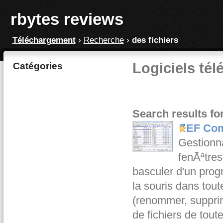
rbytes reviews
Téléchargement
›
Recherche
›
des fichiers
Logiciels tél
Catégories
Search results for
EF Com
Gestionna
fenÃªtres
basculer d'un pro
la souris dans toute
(renommer, supprim
de fichiers de tout