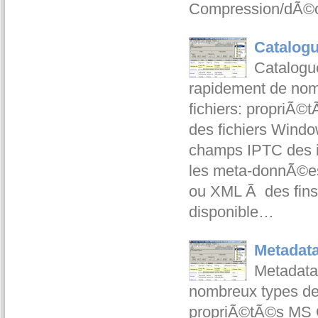
Compression/dÃ©c
Catalogu
Catalogue
rapidement de no
fichiers: propriÃ©
des fichiers Windo
champs IPTC des 
les meta-donnÃ©e
ou XML Ã des fins
disponible…
Metadata
Metadata
nombreux types de
propriÃ©tÃ©s MS Of