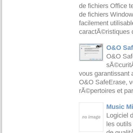
de fichiers Office 
de fichiers Window
facilement utilisab
caractÃ©ristiques
O&O Saf
O&O SafeE
sÃ©curitÃ
vous garantissant 
O&O SafeErase, vou
rÃ©pertoires et pa
Music Mi
Logiciel
les outil
de qualit