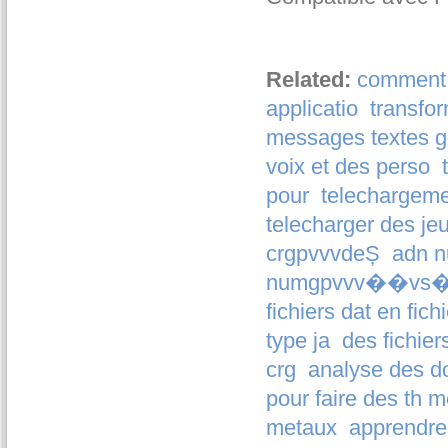
Related:
comment t
applicatio
transfor
messages textes gr
voix et des perso
pour
telechargemen
telecharger des je
crgpvvvdeȘ
adn n
numgpvvv��vs�
fichiers dat en fich
type ja
des fichier
crg
analyse des d
pour faire des th 
metaux
apprendre