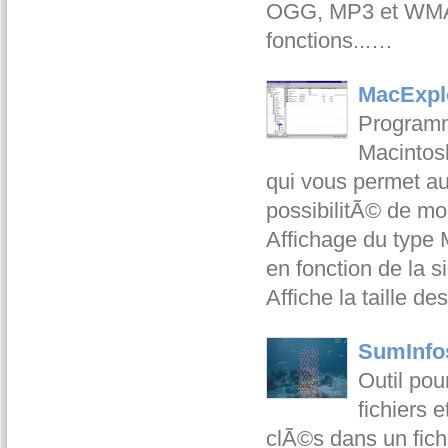
OGG, MP3 et WMA. C
fonctions...…
MacExplo
Programme
Macintos
qui vous permet au
possibilitÃ© de mo
Affichage du type 
en fonction de la s
Affiche la taille
SumInfo
Outil pou
fichiers 
clÃ©s dans un fichi