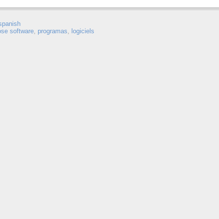
spanish
ose software
,
programas
,
logiciels