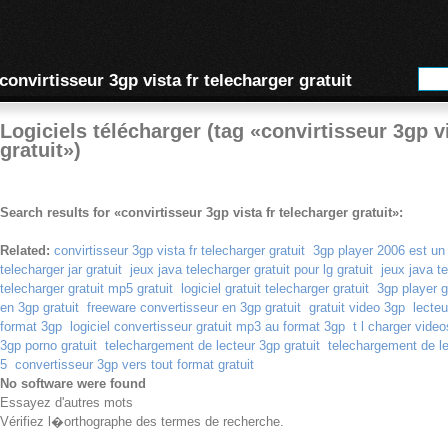
convirtisseur 3gp vista fr telecharger gratuit
Logiciels télécharger (tag «convirtisseur 3gp vi
gratuit»)
Search results for «convirtisseur 3gp vista fr telecharger gratuit»:
Related:
convirtisseur 3gp vista fr telecharger gratuit
3gp player 2006 est un 
telecharger jar gratuit
jeux java telecharger gratuit pour lg gratuit
jeux java te
telecharger gratuit mp5 gratuit
logiciel gratuit telecharger gratuit
3gp player g
en 3gp gratuit
freeware convertisseur en 3gp gratuit
gratuit video 3gp
lecteu
format 3gp
logiciel convertisseur gratuit mp3 au format 3gp
t l charger video
3gp porno gratuit
telechargement de lecteur 3gp gratuit
telechargement de le
5
convertisseur 3gp vers tout format gratuit
No software were found
Essayez d'autres mots
Vérifiez l�orthographe des termes de recherche.